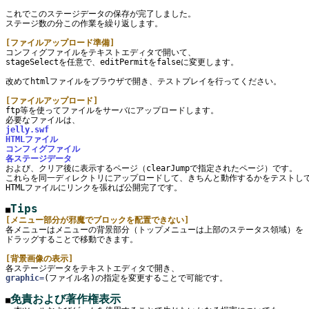
これでこのステージデータの保存が完了しました。

ステージ数の分この作業を繰り返します。

[ファイルアップロード準備]

コンフィグファイルをテキストエディタで開いて、

stageSelectを任意で、editPermitをfalseに変更します。

改めてhtmlファイルをブラウザで開き、テストプレイを行ってください。

[ファイルアップロード]

ftp等を使ってファイルをサーバにアップロードします。

jelly.swf
HTMLファイル
コンフィグファイル
各ステージデータ

および、クリア後に表示するページ（clearJumpで指定されたページ）です。

これらを同一ディレクトリにアップロードして、きちんと動作するかをテストして
HTMLファイルにリンクを張れば公開完了です。

Tips
■
[メニュー部分が邪魔でブロックを配置できない]

各メニューはメニューの背景部分（トップメニューは上部のステータス領域）を

ドラッグすることで移動できます。

[背景画像の表示]
graphic=
(ファイル名)の指定を変更することで可能です。

免責および著作権表示
■