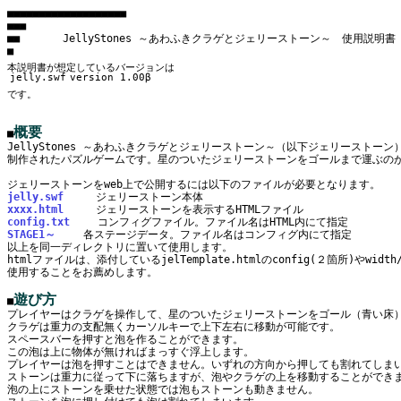
■■■■■■■■■■■■■■■■■■■

■■■

■■　　　　JellyStones ～あわふきクラゲとジェリーストーン～　使用説明書

jelly.swf
version 1.00β
概要
■
JellyStones ～あわふきクラゲとジェリーストーン～（以下ジェリーストーン）は
制作されたパズルゲームです。星のついたジェリーストーンをゴールまで運ぶのが
jelly.swf
xxxx.html
config.txt
STAGE1～
　　 各ステージデータ。ファイル名はコンフィグ内にて指定

以上を同一ディレクトリに置いて使用します。

htmlファイルは、添付しているjelTemplate.htmlのconfig(２箇所)やwidt
使用することをお薦めします。

遊び方
■
プレイヤーはクラゲを操作して、星のついたジェリーストーンをゴール（青い床）
クラゲは重力の支配無くカーソルキーで上下左右に移動が可能です。

スペースバーを押すと泡を作ることができます。

この泡は上に物体が無ければまっすぐ浮上します。

プレイヤーは泡を押すことはできません。いずれの方向から押しても割れてしまい
ストーンは重力に従って下に落ちますが、泡やクラゲの上を移動することができま
泡の上にストーンを乗せた状態では泡もストーンも動きません。
