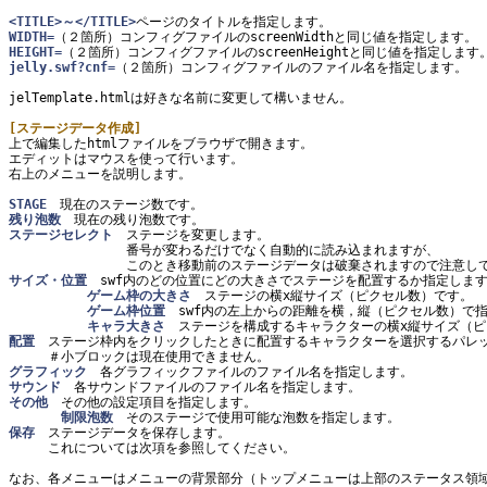
<TITLE>～</TITLE>
WIDTH=
HEIGHT=
jelly.swf?cnf=
（２箇所）コンフィグファイルのファイル名を指定します。

jelTemplate.htmlは好きな名前に変更して構いません。

[ステージデータ作成]

上で編集したhtmlファイルをブラウザで開きます。

エディットはマウスを使って行います。

右上のメニューを説明します。

STAGE
残り泡数
ステージセレクト
　ステージを変更します。

　　　　　　　　　番号が変わるだけでなく自動的に読み込まれますが、

サイズ・位置
　swf内のどの位置にどの大きさでステージを配置するか指定します
ゲーム枠の大きさ
　ステージの横x縦サイズ（ピクセル数）です。

ゲーム枠位置
　swf内の左上からの距離を横，縦（ピクセル数）で指
キャラ大きさ
配置
　ステージ枠内をクリックしたときに配置するキャラクターを選択するパレッ
グラフィック
サウンド
その他
　その他の設定項目を指定します。

制限泡数
保存
　ステージデータを保存します。

　　　これについては次項を参照してください。

なお、各メニューはメニューの背景部分（トップメニューは上部のステータス領域