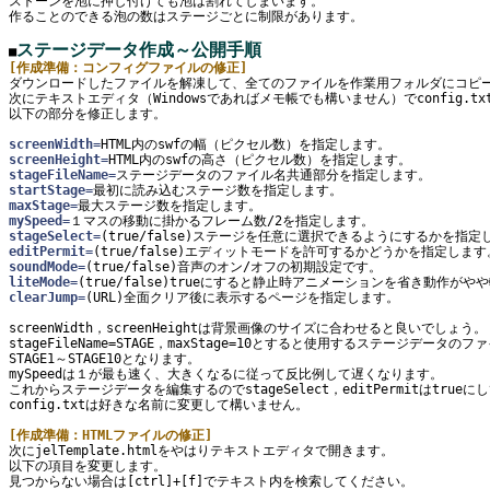
ストーンを泡に押し付けても泡は割れてしまいます。

作ることのできる泡の数はステージごとに制限があります。

ステージデータ作成～公開手順
■
[作成準備：コンフィグファイルの修正]

ダウンロードしたファイルを解凍して、全てのファイルを作業用フォルダにコピー
次にテキストエディタ（Windowsであればメモ帳でも構いません）でconfig.tx
以下の部分を修正します。

screenWidth=
screenHeight=
stageFileName=
startStage=
maxStage=
mySpeed=
stageSelect=
editPermit=
soundMode=
liteMode=
clearJump=
(URL)全面クリア後に表示するページを指定します。

screenWidth，screenHeightは背景画像のサイズに合わせると良いでしょう。

stageFileName=STAGE，maxStage=10とすると使用するステージデータのフ
STAGE1～STAGE10となります。

mySpeedは１が最も速く、大きくなるに従って反比例して遅くなります。

これからステージデータを編集するのでstageSelect，editPermitはtrue
config.txtは好きな名前に変更して構いません。

[作成準備：HTMLファイルの修正]

次にjelTemplate.htmlをやはりテキストエディタで開きます。

以下の項目を変更します。

見つからない場合は[ctrl]+[f]でテキスト内を検索してください。
