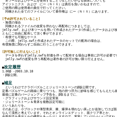
　本ツールおよびゲームを使用することで生じたいかなる損害についても

アイソトニクス　および　にー（ＮＩＸ）は責任を負いかねますので、

ご使用の際は使用者の責任で行ってください。

　同梱された全てのファイルについて著作権は にー（ＮＩＸ）にあります。

[予め許可されていること]

・無償の場合

　同梱されるファイルの改変を伴わない再配布につきましては、

jelly.swf、および本ツールを用いて作成されたデータ(作成したデータおよび改変したj
ともにご自由に配布して頂く事ができます。

・有償でも可能なケース

　この際、jelly.swfと作成されたデータのセットでの配布の場合は、

有償無償に関わらずご自由に行うことができます。

[許可無しに行えないこと]

　データを伴わずjelly.swfを対価を伴って配布する場合は事前に許可が必要です
　jelly.swfの改変を伴う再配布は著作者の許可が無い限り行えません。

改定履歴
■
1.00β -2003.10.18

・β版公開。

補足
■
　というわけでクラゲパズルことジェリーストーンのβ版公開です。

定番パズルゲームの路線に乗りつつも、泡の持つ浮力に妙味を感じてもらえたら嬉
最後に定番のバージョンアップ予告を。β取るまでに、

・グラフィックおよびサウンド設定実装

・ジェリーストーン＆青床を複数設定可能に

というあたりを。

そのあとは、小ブロックや薄型青床、棘、爆弾＆壊れない床…とか追加してけば面
なんて漠然と考えています。それとオンラインエディット、面クリア率とか、

全面先読み表示とかの構想もあったりしますので、実装していけたらいいですね。