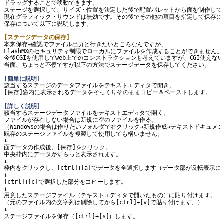
ドラッグすることで移動できます。

ステージを選択して、サイズ・位置を決定した後で配置パレットから面を制作して
現在グラフィック・サウンドは無効です。その後でその他の項目を指定して保存に
保存について以下に説明します。

[ステージデータの保存]

本来保存→確認でファイル出力と行きたいところなんですが、

FlashMXのセキュリティ制限でローカルにファイルを作成することができません。
今後CGIを使用してweb上でのコンストラクションも考えていますが、CGI使えな
当面、ちょっと不便ですが以下の方法でステージデータを保存してください。

[簡単に説明]

該当するステージのデータファイルをテキストエディタで開き、

[保存]窓内に表示されるデータをそっくりそのままコピー＆ペーストします。

[詳しく説明]

該当するステージデータファイルをテキストエディタで開く。

ファイルが存在しない場合は新規に空のファイルを作る。

（Windowsの場合は作りたいフォルダで右クリック→新規作成→テキストドキュメ
既存のステージファイルを複製して使用しても構いません。

↓

面データの作成後、[保存]をクリック。

中央枠内にデータがずらっと表示されます。

↓

枠内をクリックし、[ctrl]+[a]でデータを全選択します（データ部が反転表示に
↓

[ctrl]+[c]で選択した部分をコピーします。

↓

用意したステージファイル（テキストエディタで開いたもの）に貼り付けます。

（元のファイル内の文字列は削除してから[ctrl]+[v]で貼り付けます。）

↓

ステージファイルを保存（[ctrl]+[s]）します。
